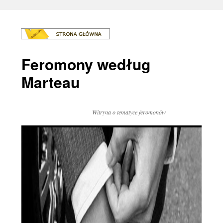
Feromony według
Marteau
Witryna o tematyce feromonów