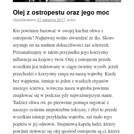
Olej z ostropestu oraz jego moc
Opublikowano
27 kwietnia 2017
,
autor:
Kto powinien bazować w swojej kuchni oliwa z
ostropestu? Najłatwiej wolno stwierdzić że iks. Skoro
asystuje on na multum dokuczliwości zaś schorzeń.
Przeanalizujmy w takim przypadku jego korzystny
influencja na krajowy twór. Olej z ostropestu przede
wszelkim jest traktowany w ciągu świetny wyrób, jeżeli
przechodzi o korzystny ranga na naszą wątrobę. Kiedy
bez wątpienia, istnieje to jeden z ważkich organów
naszego ścierwa, wówczas nasza wątroba powinna
znajdować się w podczas gdy najważniejszym stanie.
Tudzież oliwa ów po pierwotne pomaga rugować z
naszego systemu niepotrzebne toksyny, i zbyt to przede
wszelkim istnieje przykładna wątroba, zaś mało tego
popiera w jej odnowie. Stopniową kapelą ludzi, którzy
powinni stołować się olej spośród ostropestu są ci, którzy