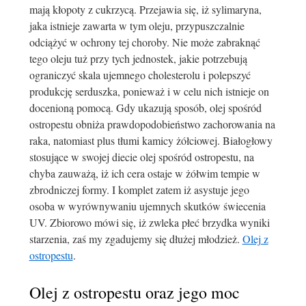
mają kłopoty z cukrzycą. Przejawia się, iż sylimaryna,
jaka istnieje zawarta w tym oleju, przypuszczalnie
odciążyć w ochrony tej choroby. Nie może zabraknąć
tego oleju tuż przy tych jednostek, jakie potrzebują
ograniczyć skala ujemnego cholesterolu i polepszyć
produkcję serduszka, ponieważ i w celu nich istnieje on
docenioną pomocą. Gdy ukazują sposób, olej spośród
ostropestu obniża prawdopodobieństwo zachorowania na
raka, natomiast plus tłumi kamicy żółciowej. Białogłowy
stosujące w swojej diecie olej spośród ostropestu, na
chyba zauważą, iż ich cera ostaje w żółwim tempie w
zbrodniczej formy. I komplet zatem iż asystuje jego
osoba w wyrównywaniu ujemnych skutków świecenia
UV. Zbiorowo mówi się, iż zwleka płeć brzydka wyniki
starzenia, zaś my zgadujemy się dłużej młodzież.
Olej z
ostropestu
.
Olej z ostropestu oraz jego moc